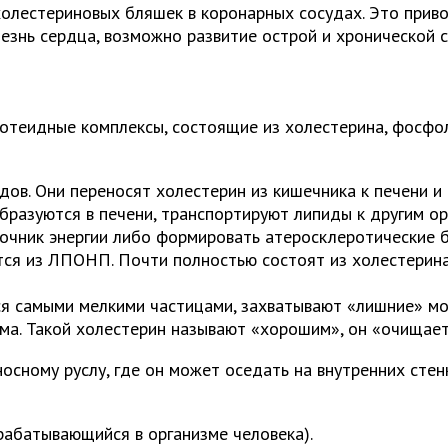
олестериновых бляшек в коронарных сосудах. Это приво
езнь сердца, возможно развитие острой и хронической 
отеидные комплексы, состоящие из холестерина, фосфол
ов. Они переносят холестерин из кишечника к печени 
разуются в печени, транспортируют липиды к другим орг
точник энергии либо формировать атеросклеротические 
ся из ЛПОНП. Почти полностью состоят из холестерин
я самыми мелкими частицами, захватывают «лишние» мол
зма. Такой холестерин называют «хорошим», он «очищае
ному руслу, где он может оседать на внутренних стен
рабатывающийся в организме человека).