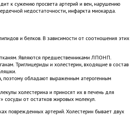
дит к сужению просвета артерий и вен, нарушению
сердечной недостаточности, инфаркта миокарда.
ипидов и белков. В зависимости от соотношения этих
и тканям. Являются предшественниками ЛПОНП.
анам. Триглицериды и холестерин, входящие в состав
бляшки.
а, поэтому обладают выраженным атерогенным
екулы холестерина и приносят их в печень для
т» сосуды от остатков жировых молекул.
ках поврежденных артерий. Холестерин бывает двух