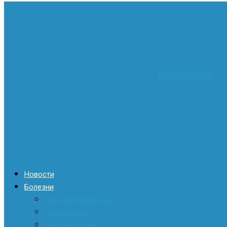
health-post.ru
Новости
Болезни
Гастроэнтерология
Гинекология
Дерматология