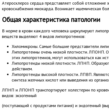
Атеросклероз сердца представляет собой отложение х
кровоснабжения миокарда. Возникает ишемическая бол
Общая характеристика патологии
В норме в крови каждого человека циркулируют липопр
веществ выделяют 4 видов липопротеинов:
Хиломикроны. Самые большие представители липид
Липопротеины очень низкой плотности. ЛПОНП. Об
этих липопротеинов, могут использоваться как ис
Липопротеиды низкой плотности. ЛПНП. Образуют
действием.
Липопротеиды высокой плотности. ЛПВП. Являютс
синтеза желчных кислот или выведения из органи
ЛПНП и ЛПОНП транспортируют холестерин по кровенос
видов: экзогенный
(поступающий с продуктами питания) и эндогенный (вы