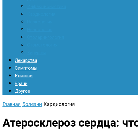
Инфекционистика
Кардиология
Наркология
Неврология
Отоларингология
Стоматология
Хирургия
Лекарства
Симптомы
Клиники
Врачи
Другое
Главная
Болезни
Кардиология
Атеросклероз сердца: что