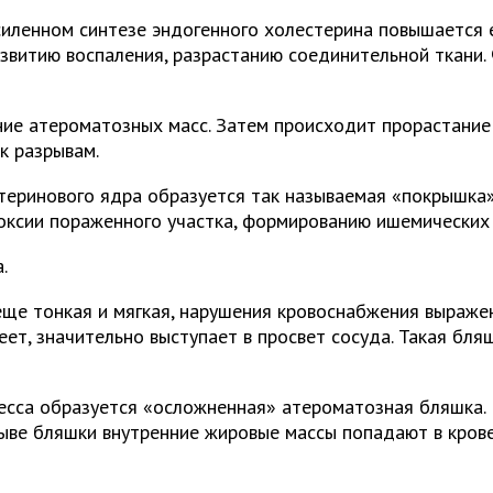
иленном синтезе эндогенного холестерина повышается е
азвитию воспаления, разрастанию соединительной ткани
ие атероматозных масс. Затем происходит прорастание 
к разрывам.
теринового ядра образуется так называемая «покрышка».
поксии пораженного участка, формированию ишемических
.
 еще тонкая и мягкая, нарушения кровоснабжения выраже
ет, значительно выступает в просвет сосуда. Такая бля
есса образуется «осложненная» атероматозная бляшка. 
ыве бляшки внутренние жировые массы попадают в крове