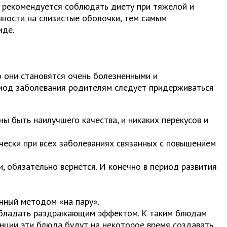
и рекомендуется соблюдать диету при тяжелой и
нности на слизистые оболочки, тем самым
иде.
го они становятся очень болезненными и
ериод заболевания родителям следует придерживаться
ы быть наилучшего качества, и никаких перекусов и
ески при всех заболеваниях связанных с повышением
и, обязательно вернется. И конечно в период развития
енный методом «на пару».
 обладать раздражающим эффектом. К таким блюдам
тенции эти блюда будут на некоторое время создавать