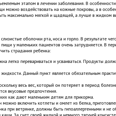
тъемлемым этапом в лечении заболевания. В особенност
щи можно воздействовать на кожные покровы, а в особе
ть максимально мягкой и щадящей, а лучше в жидком в
 слизистые оболочки рта, носа и горло. В результате че
я пищи у маленьких пациентов очень затрудняется. В п
чить страдания ребенка:
жна легко перевариваться и усваиваться. Продукты должн
жидкости. Данный пункт является обязательным практич
оскольку весь вес, который он потеряет в период болезн
тся вкусовые предпочтения.
ких как дают маленьким детям для прикорма.
н можно включить котлеты и омлет из белка, приготовл
енка при ветрянке, должны быть гипоаллергенными и не
 и каши. За счет своей жидкой и немного тягучей консис