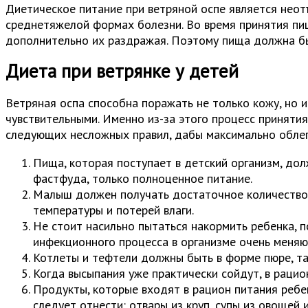
Диетическое питание при ветряной оспе является нео
среднетяжелой формах болезни. Во время принятия пи
дополнительно их раздражая. Поэтому пища должна бы
Диета при ветрянке у детей
Ветряная оспа способна поражать не только кожу, но и
чувствительными. Именно из-за этого процесс приняти
следующих несложных правил, дабы максимально облег
Пища, которая поступает в детский организм, дол
фастфуда, только полноценное питание.
Малыш должен получать достаточное количество 
температуры и потерей влаги.
Не стоит насильно пытаться накормить ребенка, п
инфекционного процесса в организме очень меняю
Котлеты и тефтели должны быть в форме пюре, та
Когда высыпания уже практически сойдут, в рацио
Продукты, которые входят в рацион питания реб
следует отнести: отвары из круп, супы из овощей