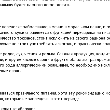
малышу будет намного легче глотать.
е переносят заболевание, именно в моральном плане, и 
амного хуже справляется с функцией переваривания пищи
ичество токсинов, стоит исключить из своего рациона 
лучае не стоит употреблять алкоголь, и практически пол
 редис, лук, чеснок и редька. Сладкая продукция, конди
киви, и другие кислые овощи и фрукты обладают раздраж
ого рода аллергическими реакциями, то необходимо иск
евые овощи.
ваться правильного питания, хотя эту рекомендацию мо
в, которые не запрещены в этот период:
дковатые яблочки;