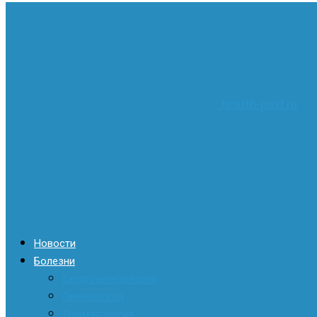
health-post.ru
Новости
Болезни
Гастроэнтерология
Гинекология
Дерматология