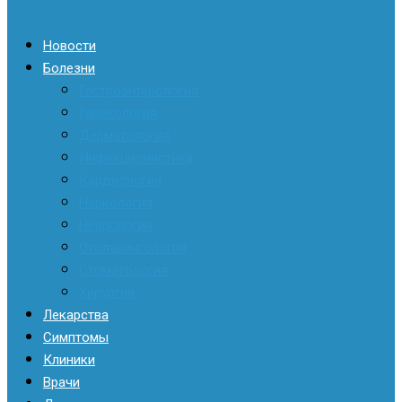
Новости
Болезни
Гастроэнтерология
Гинекология
Дерматология
Инфекционистика
Кардиология
Наркология
Неврология
Отоларингология
Стоматология
Хирургия
Лекарства
Симптомы
Клиники
Врачи