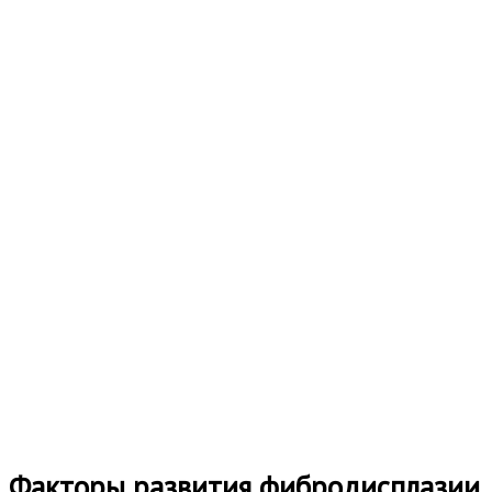
Факторы развития фибродисплазии