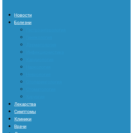
Новости
Болезни
Гастроэнтерология
Гинекология
Дерматология
Инфекционистика
Кардиология
Наркология
Неврология
Отоларингология
Стоматология
Хирургия
Лекарства
Симптомы
Клиники
Врачи