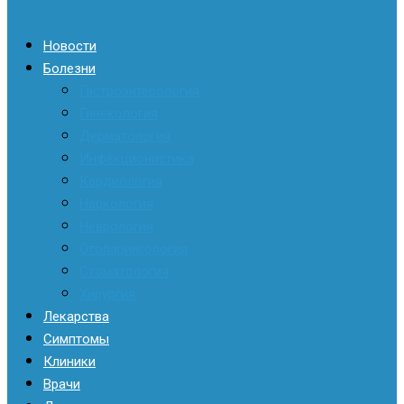
Новости
Болезни
Гастроэнтерология
Гинекология
Дерматология
Инфекционистика
Кардиология
Наркология
Неврология
Отоларингология
Стоматология
Хирургия
Лекарства
Симптомы
Клиники
Врачи