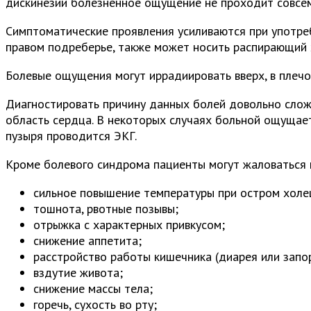
дискинезии болезненное ощущение не проходит совсем
Симптоматические проявления усиливаются при употреб
правом подреберье, также может носить распирающий 
Болевые ощущения могут иррадиировать вверх, в плечо
Диагностировать причину данных болей довольно сложн
область сердца. В некоторых случаях больной ощущает
пузыря проводится ЭКГ.
Кроме болевого синдрома пациенты могут жаловаться 
сильное повышение температуры при остром холец
тошнота, рвотные позывы;
отрыжка с характерных привкусом;
снижение аппетита;
расстройство работы кишечника (диарея или запор
вздутие живота;
снижение массы тела;
горечь, сухость во рту;