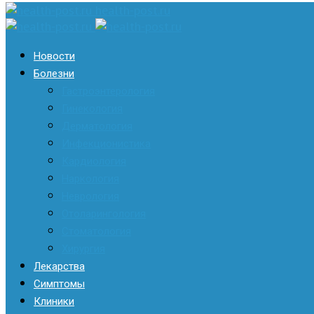
health-post.ru
Новости
Болезни
Гастроэнтерология
Гинекология
Дерматология
Инфекционистика
Кардиология
Наркология
Неврология
Отоларингология
Стоматология
Хирургия
Лекарства
Симптомы
Клиники