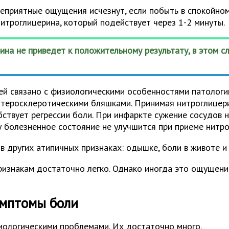
еприятные ощущения исчезнут, если побыть в спокойном 
троглицерина, который подействует через 1-2 минуты.
ина не приведет к положительному результату, в этом 
ей связано с физиологическими особенностями патологи
атеросклеротическими бляшками. Принимая нитроглицери
ствует регрессии боли. При инфаркте сужение сосудов 
болезненное состояние не улучшится при приеме нитро
 других атипичных признаках: одышке, боли в животе и 
изнакам достаточно легко. Однако иногда это ощущение
имптомы боли
диологическими проблемами. Их достаточно много.