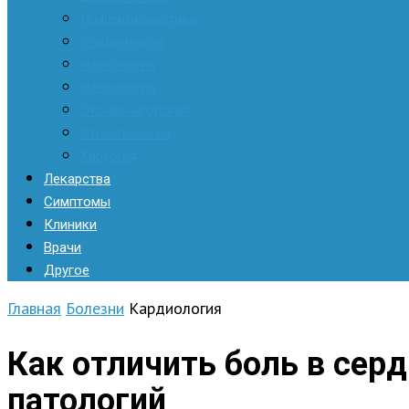
Инфекционистика
Кардиология
Наркология
Неврология
Отоларингология
Стоматология
Хирургия
Лекарства
Симптомы
Клиники
Врачи
Другое
Главная
Болезни
Кардиология
Как отличить боль в сер
патологий