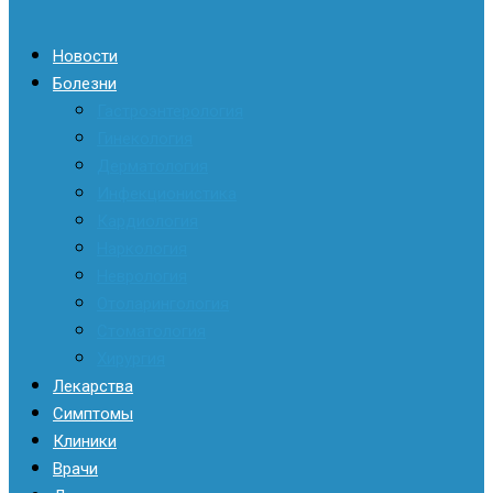
Новости
Болезни
Гастроэнтерология
Гинекология
Дерматология
Инфекционистика
Кардиология
Наркология
Неврология
Отоларингология
Стоматология
Хирургия
Лекарства
Симптомы
Клиники
Врачи