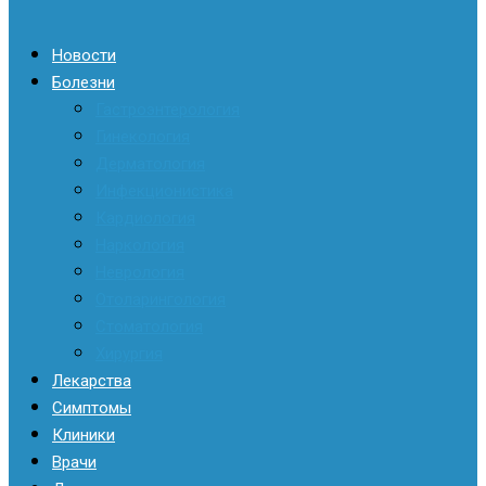
Новости
Болезни
Гастроэнтерология
Гинекология
Дерматология
Инфекционистика
Кардиология
Наркология
Неврология
Отоларингология
Стоматология
Хирургия
Лекарства
Симптомы
Клиники
Врачи