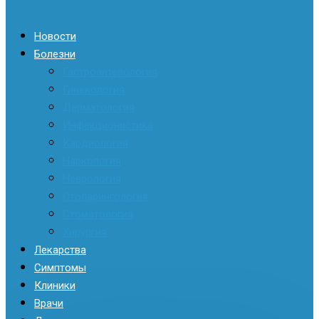
Новости
Болезни
Гастроэнтерология
Гинекология
Дерматология
Инфекционистика
Кардиология
Наркология
Неврология
Отоларингология
Стоматология
Хирургия
Лекарства
Симптомы
Клиники
Врачи