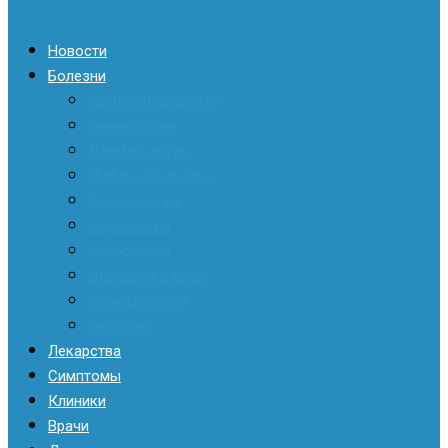
Новости
Болезни
Гастроэнтерология
Гинекология
Дерматология
Инфекционистика
Кардиология
Наркология
Неврология
Отоларингология
Стоматология
Хирургия
Лекарства
Симптомы
Клиники
Врачи