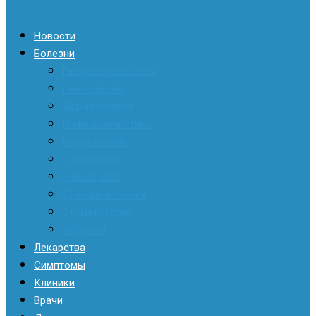
Новости
Болезни
Гастроэнтерология
Гинекология
Дерматология
Инфекционистика
Кардиология
Наркология
Неврология
Отоларингология
Стоматология
Хирургия
Лекарства
Симптомы
Клиники
Врачи