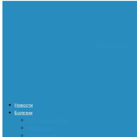
health-post.ru
Новости
Болезни
Гастроэнтерология
Гинекология
Дерматология