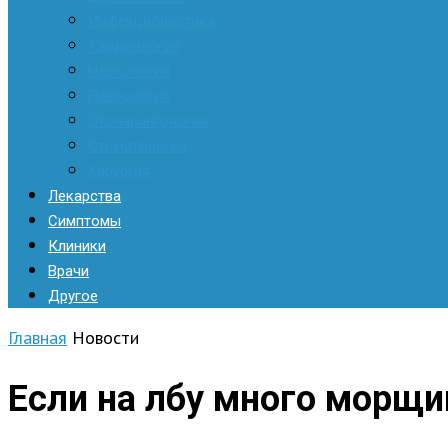
Инфекционистика
Кардиология
Наркология
Неврология
Отоларингология
Стоматология
Хирургия
Лекарства
Симптомы
Клиники
Врачи
Другое
Главная
Новости
Если на лбу много морщи