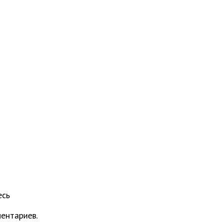
есь
ентариев.