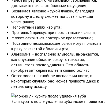
Ранки во рту долго не заживают, воспаляются,
доставляют сильные болевые ощущения;
Возникает явление «сухой лунки», благодаря
которому в десну сможет попасть инфекция
через ранку;
Неприятный запах изо рта;
Противный привкус при проглатывании слюны;
Может открыться повторное кровотечение;
Постоянно незаживающие ранки могут привести
к раку слизистой оболочки рта;
Альвеолит – воспаление альвеолы, выражается,
как опухание области вокруг отверстия,
оставшегося после удаления. Это область
приобретает серый налет и сильно болит;
Остеомиелит – гнойное воспалении кости, в
некоторых случаях оно может привести даже к
летальному исходу.
Если курить после удаления зуба может появится 