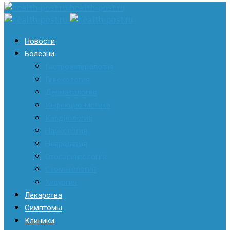
health-post.ru
Новости
Болезни
Гастроэнтерология
Гинекология
Дерматология
Инфекционистика
Кардиология
Наркология
Неврология
Отоларингология
Стоматология
Хирургия
Лекарства
Симптомы
Клиники