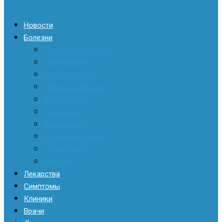
Новости
Болезни
Гастроэнтерология
Гинекология
Дерматология
Инфекционистика
Кардиология
Наркология
Неврология
Отоларингология
Стоматология
Хирургия
Лекарства
Симптомы
Клиники
Врачи