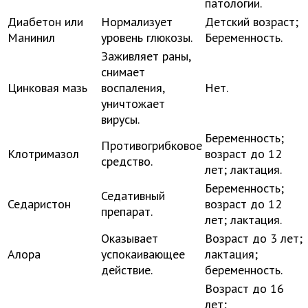
патологии.
Диабетон или
Нормализует
Детский возраст;
Манинил
уровень глюкозы.
Беременность.
Заживляет раны,
снимает
Цинковая мазь
воспаления,
Нет.
уничтожает
вирусы.
Беременность;
Противогрибковое
Клотримазол
возраст до 12
средство.
лет; лактация.
Беременность;
Седативный
Седаристон
возраст до 12
препарат.
лет; лактация.
Оказывает
Возраст до 3 лет;
Алора
успокаивающее
лактация;
действие.
беременность.
Возраст до 16
лет;