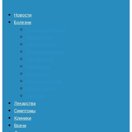
Новости
Болезни
Гастроэнтерология
Гинекология
Дерматология
Инфекционистика
Кардиология
Наркология
Неврология
Отоларингология
Стоматология
Хирургия
Лекарства
Симптомы
Клиники
Врачи