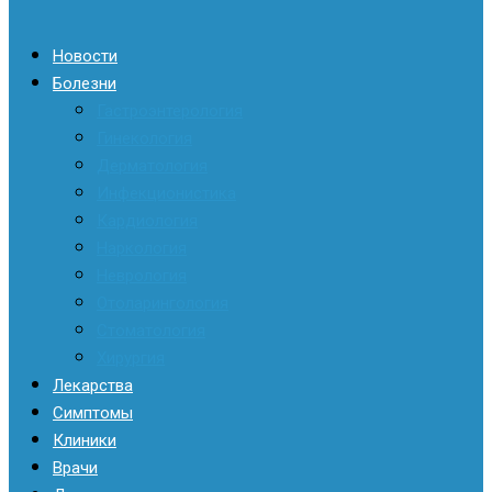
Новости
Болезни
Гастроэнтерология
Гинекология
Дерматология
Инфекционистика
Кардиология
Наркология
Неврология
Отоларингология
Стоматология
Хирургия
Лекарства
Симптомы
Клиники
Врачи