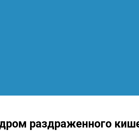
индром раздраженного киш