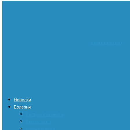
health-post.ru
Новости
Болезни
Гастроэнтерология
Гинекология
Дерматология