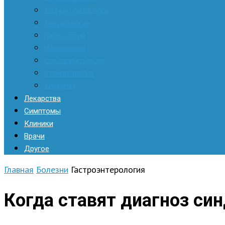
Инфекционистика
Кардиология
Наркология
Неврология
Отоларингология
Стоматология
Хирургия
Лекарства
Симптомы
Клиники
Врачи
Другое
Главная
Болезни
Гастроэнтерология
Когда ставят диагноз с