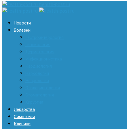
health-post.ru
Новости
Болезни
Гастроэнтерология
Гинекология
Дерматология
Инфекционистика
Кардиология
Наркология
Неврология
Отоларингология
Стоматология
Хирургия
Лекарства
Симптомы
Клиники