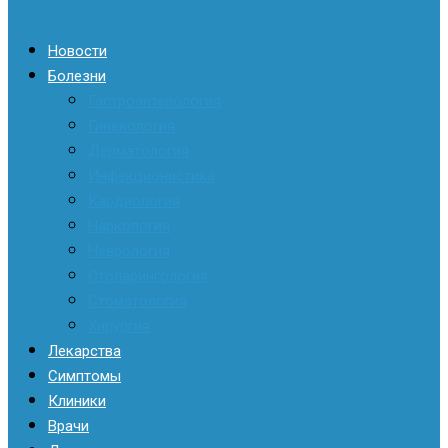
Новости
Болезни
Гастроэнтерология
Гинекология
Дерматология
Инфекционистика
Кардиология
Наркология
Неврология
Отоларингология
Стоматология
Хирургия
Лекарства
Симптомы
Клиники
Врачи