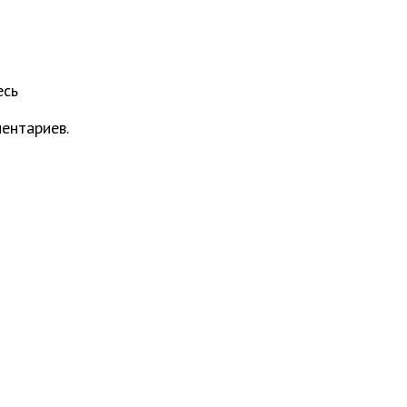
есь
ентариев.