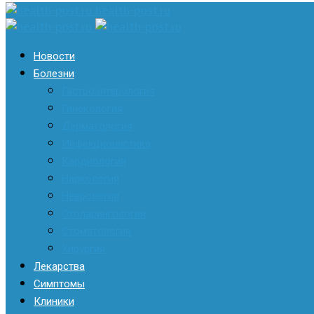
health-post.ru
Новости
Болезни
Гастроэнтерология
Гинекология
Дерматология
Инфекционистика
Кардиология
Наркология
Неврология
Отоларингология
Стоматология
Хирургия
Лекарства
Симптомы
Клиники