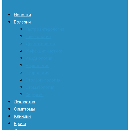
Новости
Болезни
Гастроэнтерология
Гинекология
Дерматология
Инфекционистика
Кардиология
Наркология
Неврология
Отоларингология
Стоматология
Хирургия
Лекарства
Симптомы
Клиники
Врачи