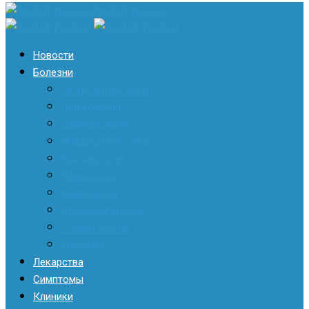
health-post.ru
Новости
Болезни
Гастроэнтерология
Гинекология
Дерматология
Инфекционистика
Кардиология
Наркология
Неврология
Отоларингология
Стоматология
Хирургия
Лекарства
Симптомы
Клиники