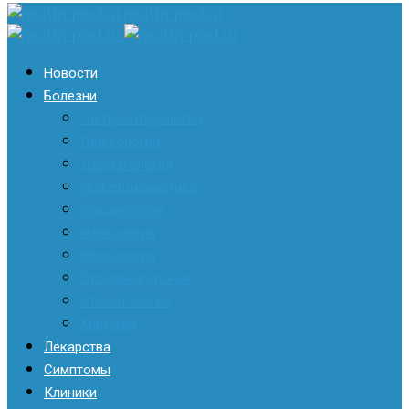
health-post.ru
Новости
Болезни
Гастроэнтерология
Гинекология
Дерматология
Инфекционистика
Кардиология
Наркология
Неврология
Отоларингология
Стоматология
Хирургия
Лекарства
Симптомы
Клиники