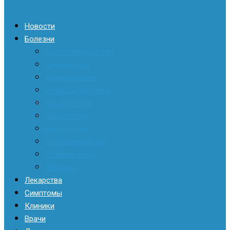
Новости
Болезни
Гастроэнтерология
Гинекология
Дерматология
Инфекционистика
Кардиология
Наркология
Неврология
Отоларингология
Стоматология
Хирургия
Лекарства
Симптомы
Клиники
Врачи