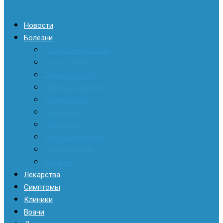
Новости
Болезни
Гастроэнтерология
Гинекология
Дерматология
Инфекционистика
Кардиология
Наркология
Неврология
Отоларингология
Стоматология
Хирургия
Лекарства
Симптомы
Клиники
Врачи