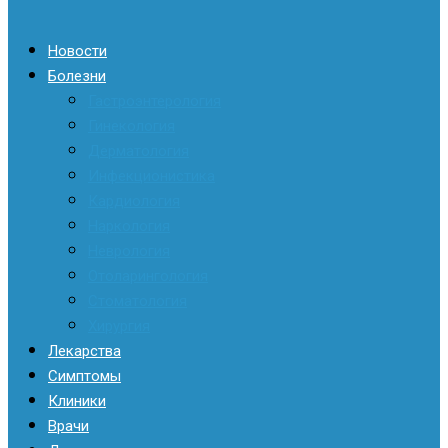
Новости
Болезни
Гастроэнтерология
Гинекология
Дерматология
Инфекционистика
Кардиология
Наркология
Неврология
Отоларингология
Стоматология
Хирургия
Лекарства
Симптомы
Клиники
Врачи