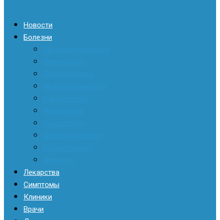
Новости
Болезни
Гастроэнтерология
Гинекология
Дерматология
Инфекционистика
Кардиология
Наркология
Неврология
Отоларингология
Стоматология
Хирургия
Лекарства
Симптомы
Клиники
Врачи