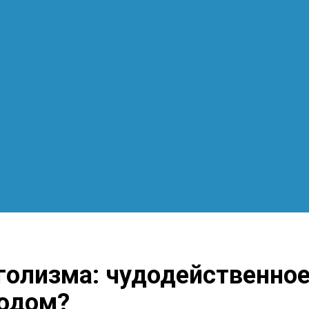
голизма: чудодейственное
ходом?