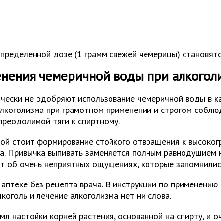
определенной дозе (1 грамм свежей чемерицы) становят
енения чемеричной воды при алкогол
ески не одобряют использование чемеричной воды в кач
алкоголизма при грамотном применении и строгом собл
преодолимой тяги к спиртному.
дой стоит формирование стойкого отвращения к высоког
та. Привычка выпивать заменяется полным равнодушием к
ют об очень неприятных ощущениях, которые запомнилис
птеке без рецепта врача. В инструкции по применению 
коголь и лечение алкоголизма нет ни слова.
л настойки корней растения, основанной на спирту, и о