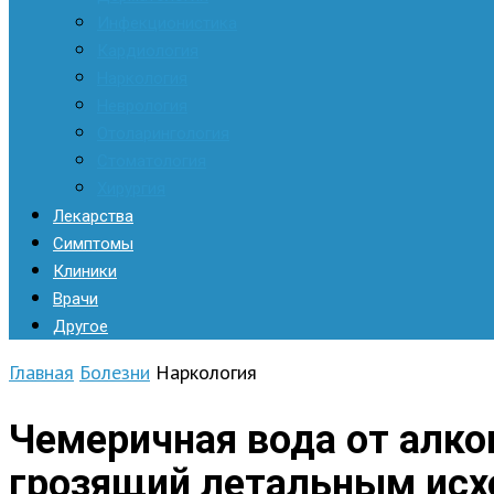
Инфекционистика
Кардиология
Наркология
Неврология
Отоларингология
Стоматология
Хирургия
Лекарства
Симптомы
Клиники
Врачи
Другое
Главная
Болезни
Наркология
Чемеричная вода от алко
грозящий летальным ис