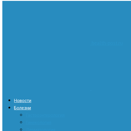
health-post.ru
Новости
Болезни
Гастроэнтерология
Гинекология
Дерматология