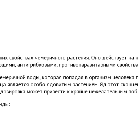
их свойствах чемеричного растения. Оно действует на н
ющими, антигрибковыми, противопаразитарными свойства
емеричной воды, которая попадая в организм человека 
рица является особо ядовитым растением. Яд этот сконц
едозировка может привести к крайне нежелательным поб
иды: