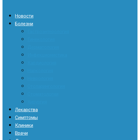
Новости
Болезни
Гастроэнтерология
Гинекология
Дерматология
Инфекционистика
Кардиология
Наркология
Неврология
Отоларингология
Стоматология
Хирургия
Лекарства
Симптомы
Клиники
Врачи