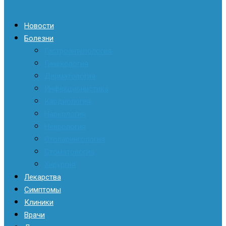
Новости
Болезни
Гастроэнтерология
Гинекология
Дерматология
Инфекционистика
Кардиология
Наркология
Неврология
Отоларингология
Стоматология
Хирургия
Лекарства
Симптомы
Клиники
Врачи