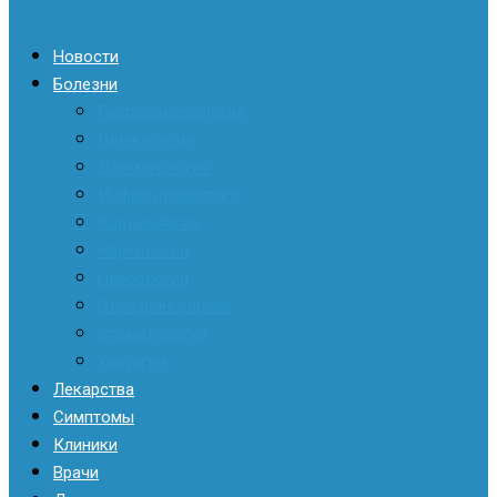
Новости
Болезни
Гастроэнтерология
Гинекология
Дерматология
Инфекционистика
Кардиология
Наркология
Неврология
Отоларингология
Стоматология
Хирургия
Лекарства
Симптомы
Клиники
Врачи