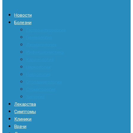
Новости
Болезни
Гастроэнтерология
Гинекология
Дерматология
Инфекционистика
Кардиология
Наркология
Неврология
Отоларингология
Стоматология
Хирургия
Лекарства
Симптомы
Клиники
Врачи