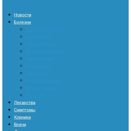
Новости
Болезни
Гастроэнтерология
Гинекология
Дерматология
Инфекционистика
Кардиология
Наркология
Неврология
Отоларингология
Стоматология
Хирургия
Лекарства
Симптомы
Клиники
Врачи