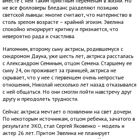
вместе с ней таким приятным переменам в жизни. Но
не все фолловеры Бледанс разделяют позицию
светской львицы: многие считают, что материнство в
столь зрелом возрасте – крайний эгоизм. Эвелина
спокойно игнорирует критику и признается, что
невероятно рада и счастлива.
Напомним, второму сыну актрисы, родившемуся с
синдромом Дауна, уже шесть лет, актриса рассталась
с Александром Семиным, отцом Семена. Старшему ее
сыну 24, он проживает за границей, актриса не
скрывает, что у нее с первенцем очень непростые
отношения, Николай несколько лет назад отказывался
с ней общаться. Но они смогли пойти навстречу друг
другу и преодолеть трудности.
Сейчас актриса мечтает о появлении на свет дочери.
По некоторым источникам, отцом ребенка, зачатого в
результате ЭКО, стал Сергей Яковенко – модель и
актер 26 лет. Притом Эвелина не планирует