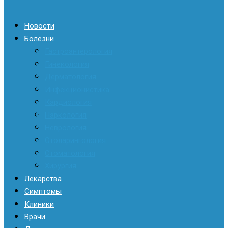
Новости
Болезни
Гастроэнтерология
Гинекология
Дерматология
Инфекционистика
Кардиология
Наркология
Неврология
Отоларингология
Стоматология
Хирургия
Лекарства
Симптомы
Клиники
Врачи