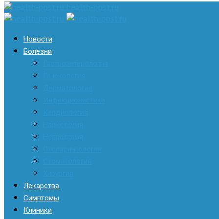
health-post.ru
Новости
Болезни
Гастроэнтерология
Гинекология
Дерматология
Инфекционистика
Кардиология
Наркология
Неврология
Отоларингология
Стоматология
Хирургия
Лекарства
Симптомы
Клиники