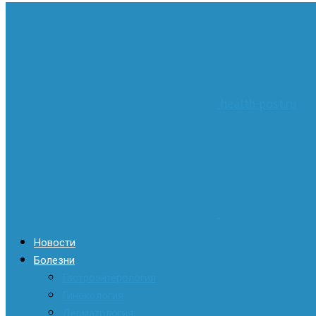
health-post.ru
Новости
Болезни
Гастроэнтерология
Гинекология
Дерматология