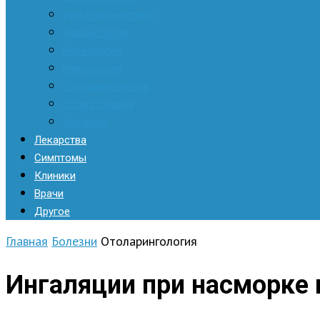
Инфекционистика
Кардиология
Наркология
Неврология
Отоларингология
Стоматология
Хирургия
Лекарства
Симптомы
Клиники
Врачи
Другое
Главная
Болезни
Отоларингология
Ингаляции при насморке