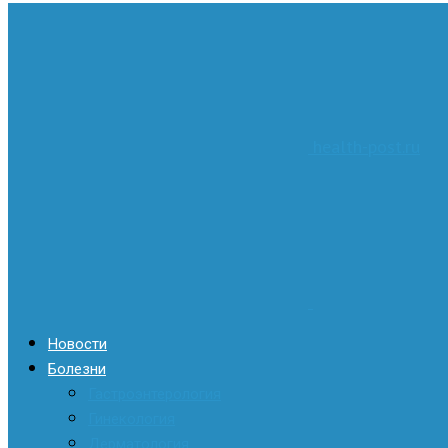
health-post.ru
Новости
Болезни
Гастроэнтерология
Гинекология
Дерматология