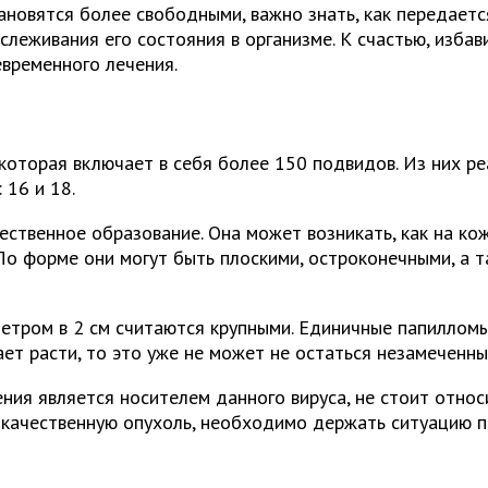
новятся более свободными, важно знать, как передается
слеживания его состояния в организме. К счастью, избав
временного лечения.
 которая включает в себя более 150 подвидов. Из них ре
 16 и 18.
ственное образование. Она может возникать, как на кож
. По форме они могут быть плоскими, остроконечными, а
тром в 2 см считаются крупными. Единичные папилломы,
ет расти, то это уже не может не остаться незамеченны
ния является носителем данного вируса, не стоит относи
окачественную опухоль, необходимо держать ситуацию п