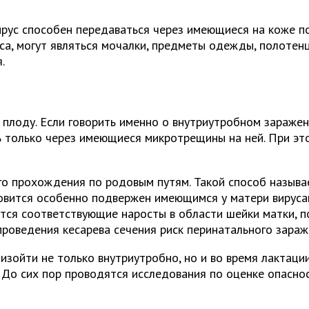
рус способен передаваться через имеющиеся на коже по
а, могут являться мочалки, предметы одежды, полотенц
.
плоду. Если говорить именно о внутриутробном заражен
 только через имеющиеся микротрещины на ней. При это
го прохождения по родовым путям. Такой способ называ
вится особенно подвержен имеющимся у матери вирусам.
ся соответствующие наросты в области шейки матки, по
проведения кесарева сечения риск перинатального зараж
зойти не только внутриутробно, но и во время лактации
 До сих пор проводятся исследования по оценке опасно