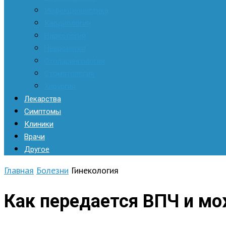
Инфекционистика
Кардиология
Наркология
Неврология
Отоларингология
Стоматология
Хирургия
Лекарства
Симптомы
Клиники
Врачи
Другое
Главная
Болезни
Гинекология
Как передается ВПЧ и м