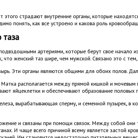
т этого страдают внутренние органы, которые находятся
димо понять, как все устроено и какова роль кровообращ
 таза
подвздошными артериями, которые берут свое начало из
к, что женский таз шире, чем мужской. Связано это с те
зырь. Эти органы являются общими для обоих полов. Да
и. Матка располагается между прямой кишкой и мочевым
ывают яйцеклетки и обеспечивают образование половых 
елеза, вырабатывающая сперму, и семенной пузырек, в 
ожение и связаны при помощи связок. Между собой они т
ганах. И чаще всего причиной всему является застой кро
тканей. Им становится недостаточно питательных вещес