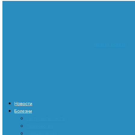
health-post.ru
Новости
Болезни
Гастроэнтерология
Гинекология
Дерматология