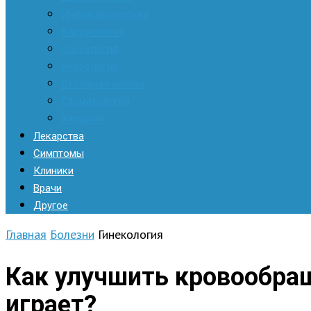
Инфекционистика
Кардиология
Наркология
Неврология
Отоларингология
Стоматология
Хирургия
Лекарства
Симптомы
Клиники
Врачи
Другое
Главная
Болезни
Гинекология
Как улучшить кровообращ
играет?