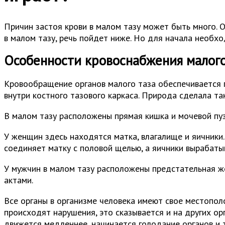
Причин застоя крови в малом тазу может быть много. О
в малом тазу, речь пойдет ниже. Но для начала необхо
Особенности кровоснабжения малого
Кровообращение органов малого таза обеспечивается 
внутри костного тазового каркаса. Природа сделала та
В малом тазу расположены прямая кишка и мочевой пу
У женщин здесь находятся матка, влагалище и яичник
соединяет матку с половой щелью, а яичники вырабат
У мужчин в малом тазу расположены предстательная ж
актами.
Все органы в организме человека имеют свое местопол
происходят нарушения, это сказывается и на других ор
движется медленнее, начинается голодание органов и 