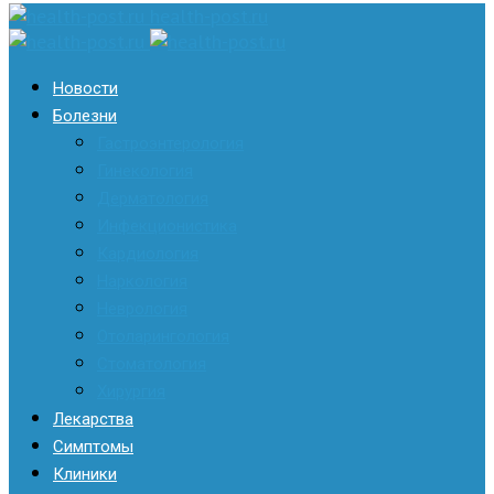
health-post.ru
Новости
Болезни
Гастроэнтерология
Гинекология
Дерматология
Инфекционистика
Кардиология
Наркология
Неврология
Отоларингология
Стоматология
Хирургия
Лекарства
Симптомы
Клиники