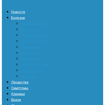
Новости
Болезни
Гастроэнтерология
Гинекология
Дерматология
Инфекционистика
Кардиология
Наркология
Неврология
Отоларингология
Стоматология
Хирургия
Лекарства
Симптомы
Клиники
Врачи