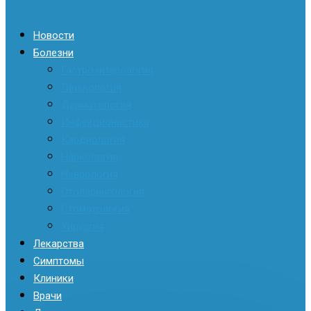
Новости
Болезни
Гастроэнтерология
Гинекология
Дерматология
Инфекционистика
Кардиология
Наркология
Неврология
Отоларингология
Стоматология
Хирургия
Лекарства
Симптомы
Клиники
Врачи