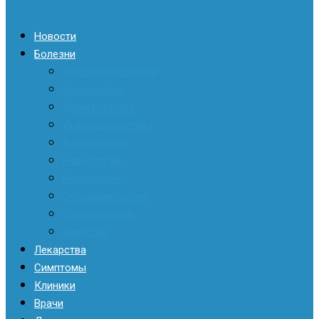
Новости
Болезни
Гастроэнтерология
Гинекология
Дерматология
Инфекционистика
Кардиология
Наркология
Неврология
Отоларингология
Стоматология
Хирургия
Лекарства
Симптомы
Клиники
Врачи