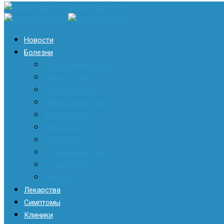
health-post.ru
Новости
Болезни
Гастроэнтерология
Гинекология
Дерматология
Инфекционистика
Кардиология
Наркология
Неврология
Отоларингология
Стоматология
Хирургия
Лекарства
Симптомы
Клиники