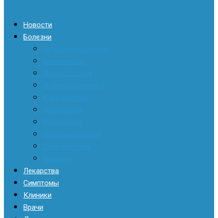
Новости
Болезни
Гастроэнтерология
Гинекология
Дерматология
Инфекционистика
Кардиология
Наркология
Неврология
Отоларингология
Стоматология
Хирургия
Лекарства
Симптомы
Клиники
Врачи