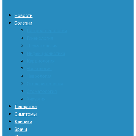
Новости
Болезни
Гастроэнтерология
Гинекология
Дерматология
Инфекционистика
Кардиология
Наркология
Неврология
Отоларингология
Стоматология
Хирургия
Лекарства
Симптомы
Клиники
Врачи