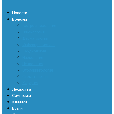
Новости
Болезни
Гастроэнтерология
Гинекология
Дерматология
Инфекционистика
Кардиология
Наркология
Неврология
Отоларингология
Стоматология
Хирургия
Лекарства
Симптомы
Клиники
Врачи