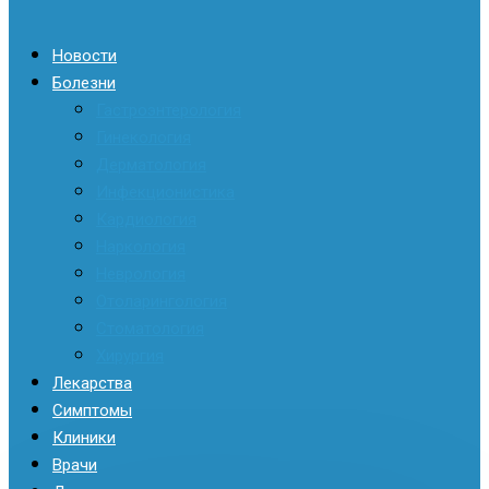
Новости
Болезни
Гастроэнтерология
Гинекология
Дерматология
Инфекционистика
Кардиология
Наркология
Неврология
Отоларингология
Стоматология
Хирургия
Лекарства
Симптомы
Клиники
Врачи