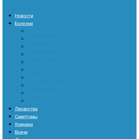
Новости
Болезни
Гастроэнтерология
Гинекология
Дерматология
Инфекционистика
Кардиология
Наркология
Неврология
Отоларингология
Стоматология
Хирургия
Лекарства
Симптомы
Клиники
Врачи