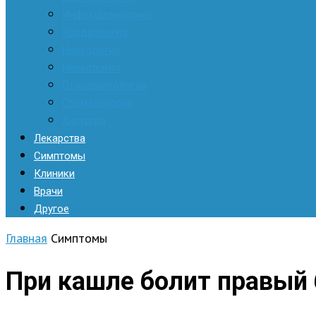
Инфекционистика
Кардиология
Наркология
Неврология
Отоларингология
Стоматология
Хирургия
Лекарства
Симптомы
Клиники
Врачи
Другое
Главная
Симптомы
При кашле болит правый 