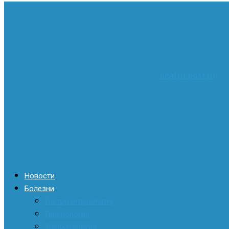
health-post.ru
Новости
Болезни
Гастроэнтерология
Гинекология
Дерматология